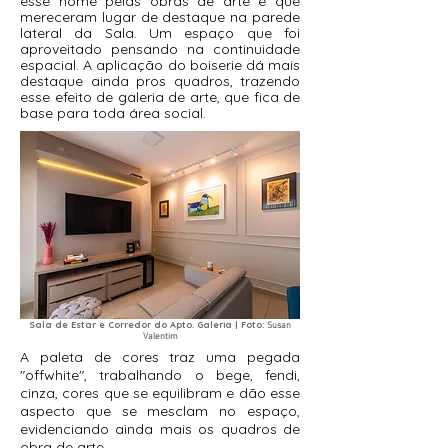
esse nome pelas obras de arte e que
mereceram lugar de destaque na parede
lateral da Sala. Um espaço que foi
aproveitado pensando na continuidade
espacial. A aplicação do boiserie dá mais
destaque ainda pros quadros, trazendo
esse efeito de galeria de arte, que fica de
base para toda área social.
Sala de Estar e Corredor do Apto. Galeria | Foto:
Susan
Valentim
A paleta de cores traz uma pegada
"offwhite", trabalhando o bege, fendi,
cinza, cores que se equilibram e dão esse
aspecto que se mesclam no espaço,
evidenciando ainda mais os quadros de
obra de arte.