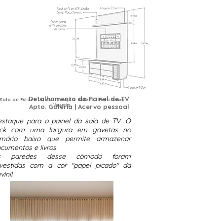
Detalhamento do Painel de TV
Sala de Estar e Jantar do Apto. Galeria | Foto:
Susan
Apto. Galeria | Acervo pessoal
Valentim
staque para o painel da sala de TV. O
ack com uma largura em gavetas no
rmário baixo que permite armazenar
cumentos e livros.
s paredes desse cômodo foram
vestidas com a cor "papel picado" da
vinil.